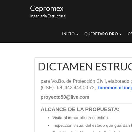
Cepromex
Ingeniería Estructural
INICIO
QUERETARO DRO
C
DICTAMEN ESTRU
para Vo.Bo. de Protección Civil, elaborado
(CSE). Tel. 442 444 00 72,
tenemos el mejo
proyecto50@live.com
ALCANCE DE LA PROPUESTA:
Visita al inmueble en cuestión.
Inspección visual del estado que guardan l