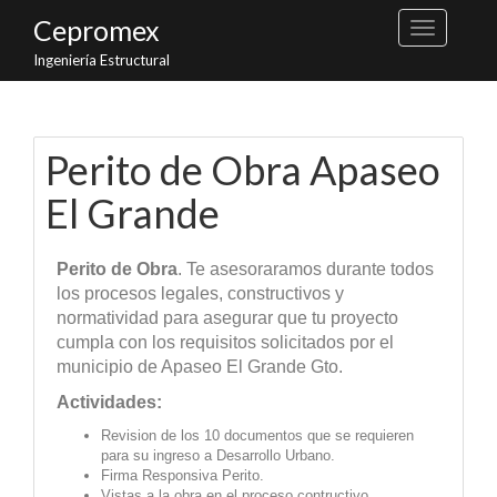
Cepromex
Ingeniería Estructural
Perito de Obra Apaseo
El Grande
Perito de Obra
. Te asesoraramos durante todos
los procesos legales, constructivos y
normatividad para asegurar que tu proyecto
cumpla con los requisitos solicitados por el
municipio de Apaseo El Grande Gto.
Actividades:
Revision de los 10 documentos que se requieren
para su ingreso a Desarrollo Urbano.
Firma Responsiva Perito.
Vistas a la obra en el proceso contructivo.